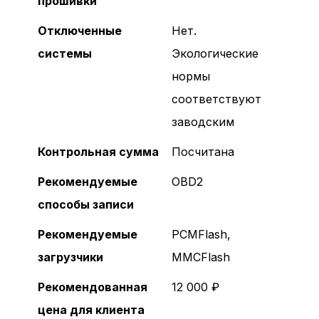
прошивки
Отключенные
Нет.
системы
Экологические
нормы
Логин и пароль
соответствуют
заводским
Контрольная сумма
Посчитана
Рекомендуемые
OBD2
Без сертификата
способы записи
Забыли пароль?
С сертификатом
Рекомендуемые
PCMFlash,
загрузчики
MMCFlash
Рекомендованная
12 000 ₽
цена для клиента
Регистрация