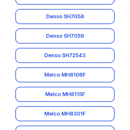
Melco MH8106F
Cadillac
Denso SH7058
Melco MH8115F
CF-Moto
Melco MH8301F
Denso SH7059
Changan
Melco MH8304F
Denso SH72543
Chery
Melco MH8305F
Chevrolet
Melco MH8106F
Chrysler
Melco MH8115F
Логин и пароль
Citroen
Melco MH8301F
Dacia