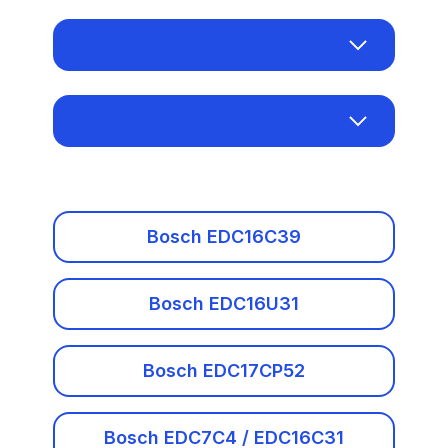
Acura
Alfa Romeo
Bosch EDC16C39
Audi
Bosch EDC16U31
Baic
Bosch EDC17CP52
Benelli
Bosch EDC16C39
Bosch EDC7C4 / EDC16C31
Bentley
Bosch EDC16U31
Denso SH7058
BMW
Denso SH7059
Bosch EDC17CP52
BMW Motorrad
Denso SH72543
Bosch EDC7C4 / EDC16C31
Brilliance