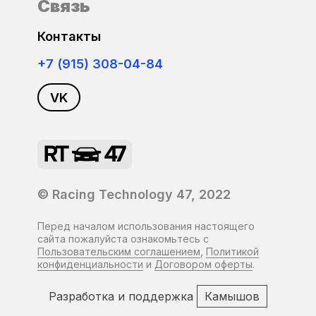
Honda
Связь
Контакты
Hummer
+7 (915) 308-04-84
Hyundai
VK
Infiniti
Isuzu
Iveco
© Racing Technology 47, 2022
JAC
Перед началом использования настоящего
сайта пожалуйста ознакомьтесь с
Пользовательским соглашением
,
Политикой
Jaguar
конфиденциальности
и
Договором оферты
.
Jeep
Разработка и поддержка
Камышов