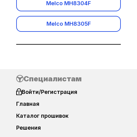
Melco MH8304F
Daewoo
Забыли пароль?
DAF
Melco MH8305F
Datsun
Dodge
Регистрация
DongFeng
Специалистам
FAW
Войти/Регистрация
FIAT
Главная
Ford
Каталог прошивок
Решения
Foton