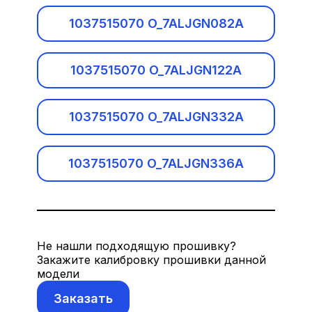
Bentley
1037515070 O_7ALJGN082A
Bosch EDC17C50/C56
BMW
Bosch EDC17CP02
1037515070 O_7ALJGN122A
BMW Motorrad
Bosch EDC17CP09
1037515070 O_7ALJGN332A
Brilliance
Bosch EDC17CP45/CP49
Cadillac
1037515070 O_7ALJGN336A
Bosch MD1CP002
CF-Moto
Bosch MD1CP032
Логин и пароль
Changan
Bosch MD1CS001
Не нашли подходящую прошивку?
Закажите калибровку прошивки данной
Chery
модели
Bosch MD1CS015
Заказать
Chevrolet