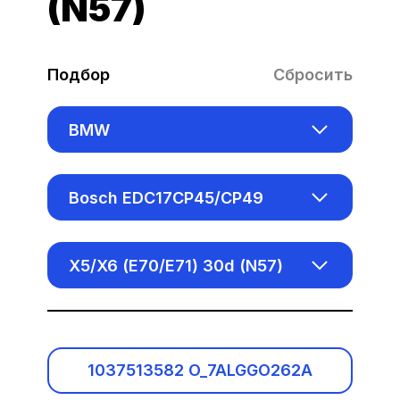
(N57)
Подбор
Сбросить
BMW
Acura
Bosch EDC17CP45/CP49
Alfa Romeo
Bosch EDC16C31/C35
X5/X6 (E70/E71) 30d (N57)
Audi
Bosch EDC16CP35
Baic
Bosch EDC17C06
Benelli
1037513582 O_7ALGGO262A
Bosch EDC17C41