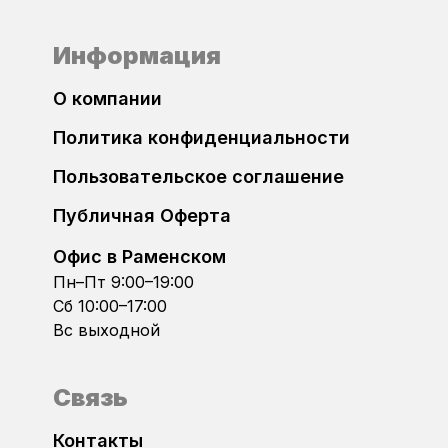
FAW
Bosch MEVD17.2.8
Информация
FIAT
Bosch MEVD17.2.9
О компании
Ford
Bosch MEVD17.2.G
Политика конфиденциальности
Foton
Пользовательское соглашение
Bosch MEVD17.2.H
GAC
Публичная Оферта
Bosch MG1CS003
Офис в Раменском
Geely
Пн–Пт 9:00–19:00
Bosch MG1CS024
Сб 10:00–17:00
GMC
Вс выходной
Bosch MG1CS049
Golden Dragon
Bosch MG1CS201
Связь
Great Wall
Контакты
Bosch MG1CS221