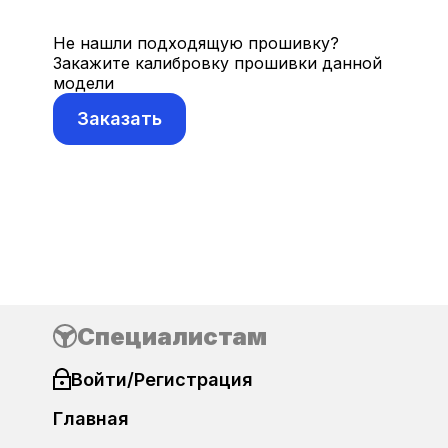
Delphi DCM 6.2AP
BMW Motorrad
Не нашли подходящую прошивку?
Delphi DCM 7.1AP
Закажите калибровку прошивки данной
Brilliance
модели
Delphi MT80
Заказать
Cadillac
Логин и пароль
CF-Moto
Changan
Chery
Забыли пароль?
Специалистам
Chevrolet
Войти/Регистрация
Chrysler
Главная
Citroen