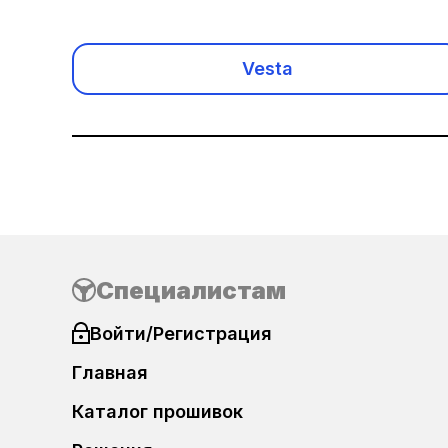
Acura
Alfa Romeo
Vesta
Audi
Baic
Benelli
Bentley
Специалистам
BMW
Войти/Регистрация
Главная
BMW Motorrad
Каталог прошивок
Brilliance