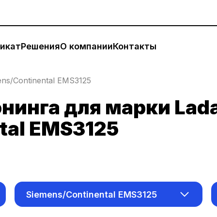
икат
Решения
О компании
Контакты
ns/Continental EMS3125
нинга для марки Lad
tal EMS3125
Siemens/Continental EMS3125