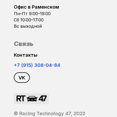
Daewoo
Офис в Раменском
Bosch MEVD17.2
Пн–Пт 9:00–19:00
DAF
Сб 10:00–17:00
Bosch MEVD17.2.3
Вс выходной
Datsun
Bosch MEVD17.2.4
Связь
Dodge
Bosch MEVD17.2.5
Контакты
DongFeng
Bosch MEVD17.2.6
+7 (915) 308-04-84
FAW
VK
Bosch MEVD17.2.8
FIAT
Bosch MEVD17.2.9
Ford
Bosch MEVD17.2.G
Foton
© Racing Technology 47, 2022