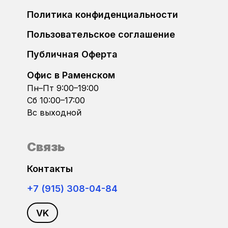
FIAT
Политика конфиденциальности
Bosch ME7.5.10
Ford
Пользовательское соглашение
Bosch MED17.1
Публичная Оферта
Foton
Bosch MED17.1.6x
Офис в Раменском
GAC
Пн–Пт 9:00–19:00
Bosch MED17.5
Сб 10:00–17:00
Geely
Вс выходной
Bosch MED17.5.1
GMC
Связь
Bosch MED17.5.2
Golden Dragon
Контакты
Bosch MED17.5.20
+7 (915) 308-04-84
Great Wall
Bosch MED17.5.21
VK
Haval