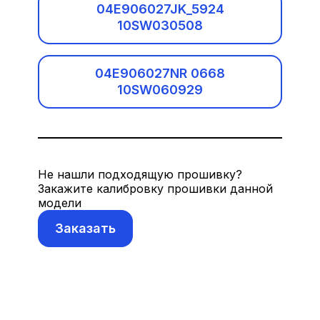
04E906027JK_5924
BMW
10SW030508
Bosch EDC16U34
BMW Motorrad
Bosch EDC17C46
04E906027NR 0668
Brilliance
10SW060929
Bosch EDC17C54
Cadillac
Bosch EDC17C64
CF-Moto
Логин и пароль
Не нашли подходящую прошивку?
Bosch EDC17C74
Закажите калибровку прошивки данной
Changan
модели
Bosch EDC17CP14
Заказать
Chery
Bosch EDC17CP20
Chevrolet
Забыли пароль?
Bosch EDC17CP44
Chrysler