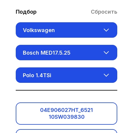
Подбор
Сбросить
Volkswagen
Acura
Bosch MED17.5.25
Alfa Romeo
Aisin AL1000
Polo 1.4TSi
Audi
Bosch EDC15VM+
Baic
Bosch EDC16CP34
Benelli
04E906027HT_6521
Bosch EDC16U1
10SW039830
Bentley
Bosch EDC16U31