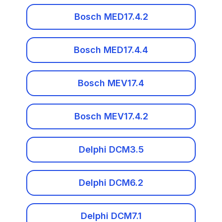
DAF
Bosch MED17.4.2
Delphi DCM7.1
Datsun
Magneti Marelli IAW6LPxx
Bosch MED17.4.4
Dodge
Melco MH8106F
Bosch MEV17.4
DongFeng
Siemens SID208
FAW
Bosch MEV17.4.2
Siemens SID803 / SID803A
FIAT
Delphi DCM3.5
Siemens SID807 / SID807EVO
Ford
Valeo J34P
Логин и пароль
Delphi DCM6.2
Foton
Valeo V46
Delphi DCM7.1
GAC