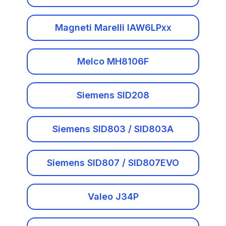
Valeo VD56
Geely
Magneti Marelli IAW6LPxx
Visteon DCU-10x
Забыли пароль?
GMC
Melco MH8106F
Golden Dragon
Siemens SID208
Great Wall
Регистрация
Haval
Siemens SID803 / SID803A
Higer
Siemens SID807 / SID807EVO
Hino
Valeo J34P
Honda