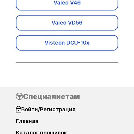
Valeo V46
Hummer
Hyundai
Valeo VD56
Infiniti
Visteon DCU-10x
Isuzu
Iveco
JAC
Специалистам
Jaguar
Войти/Регистрация
Jeep
Главная
KAMAZ
Каталог прошивок