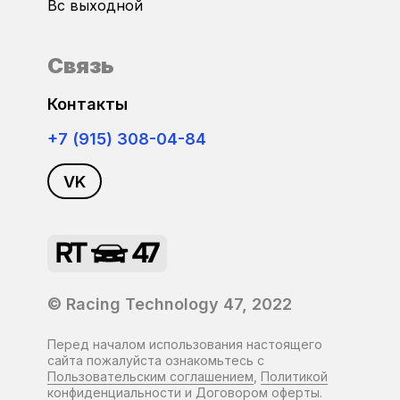
Вс выходной
Mitsubishi
Связь
Nissan
Контакты
Omoda
+7 (915) 308-04-84
VK
Opel
Peugeot
Porsche
© Racing Technology 47, 2022
Renault
Перед началом использования настоящего
сайта пожалуйста ознакомьтесь с
Saab
Пользовательским соглашением
,
Политикой
конфиденциальности
и
Договором оферты
.