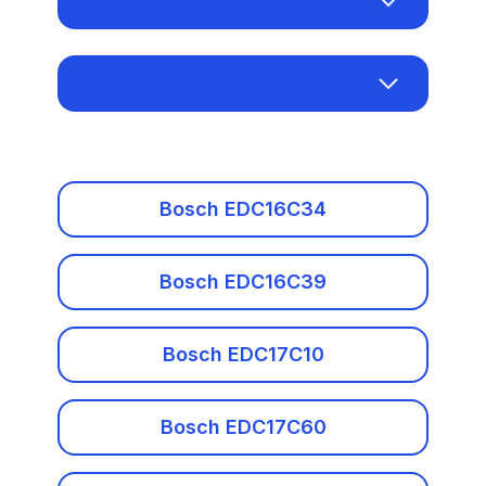
Alfa Romeo
Bosch EDC16C34
Audi
Bosch EDC16C39
Baic
Bosch EDC17C10
Benelli
Bosch EDC16C34
Bosch EDC17C60
Bentley
Bosch EDC16C39
Bosch EDC17CP42
BMW
Bosch MD1CS003
Bosch EDC17C10
BMW Motorrad
Bosch MD1CS006
Bosch EDC17C60
Brilliance
Bosch ME7.4.4