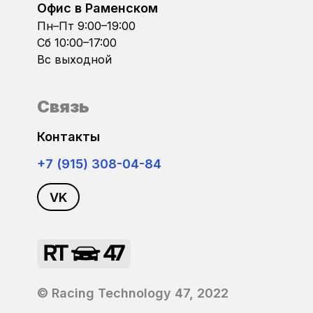
FIAT
Офис в Раменском
Bosch ME7.5.10
Пн–Пт 9:00–19:00
Сб 10:00–17:00
Ford
Вс выходной
Bosch MED17.1
Foton
Bosch MED17.1.6x
Связь
GAC
Bosch MED17.5
Контакты
Geely
+7 (915) 308-04-84
Bosch MED17.5.1
GMC
VK
Bosch MED17.5.2
Golden Dragon
Bosch MED17.5.20
Great Wall
Bosch MED17.5.21
© Racing Technology 47, 2022
Haval