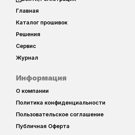
Bosch EDC17CP54
Главная
Citroen
Регистрация
Bosch EDC17CP74
Каталог прошивок
Dacia
Решения
Bosch MD1CP004
Daewoo
Сервис
Bosch MD1CP014
Журнал
DAF
Bosch MD1CS004
Datsun
Информация
Bosch MD1CS014
О компании
Dodge
Bosch ME17.5.26
Политика конфиденциальности
DongFeng
Bosch ME7.1.x
Пользовательское соглашение
FAW
Публичная Оферта
Bosch ME7.5