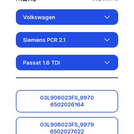
Volkswagen
Acura
Siemens PCR 2.1
Alfa Romeo
Aisin AL1000
Passat 1.6 TDi
Audi
Bosch EDC15VM+
Baic
Bosch EDC16CP34
Benelli
03L906023FS_9970
Bosch EDC16U1
6502026164
Bentley
Bosch EDC16U31
03L906023FS_9979
BMW
6502027022