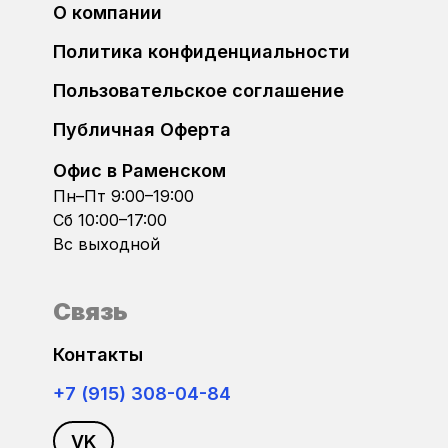
О компании
Ford
Bosch MED17.1
Политика конфиденциальности
Foton
Пользовательское соглашение
Bosch MED17.1.6x
GAC
Публичная Оферта
Bosch MED17.5
Офис в Раменском
Geely
Пн–Пт 9:00–19:00
Bosch MED17.5.1
Сб 10:00–17:00
GMC
Вс выходной
Bosch MED17.5.2
Golden Dragon
Bosch MED17.5.20
Связь
Great Wall
Bosch MED17.5.21
Контакты
Haval
+7 (915) 308-04-84
Bosch MED17.5.25
Higer
VK