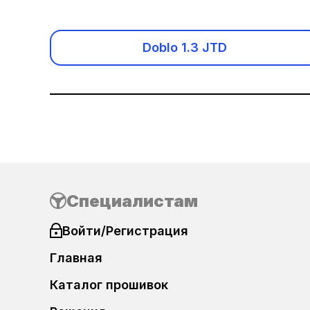
Acura
Alfa Romeo
Doblo 1.3 JTD
Audi
Baic
Benelli
Bentley
Специалистам
BMW
Войти/Регистрация
Главная
BMW Motorrad
Каталог прошивок
Brilliance