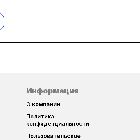
Bosch EDC16C39
Bosch EDC17C84
Логин и пароль
Bosch MD1CS006
Magneti Marelli IAW5xx
Magneti Marelli MJ8F3
Забыли пароль?
Magneti Marelli MJ9DFH
Информация
Magneti Marelli MJD6
О компании
Регистрация
Политика
Siemens SID803 / SID803A
конфиденциальности
Пользовательское