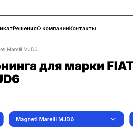
икат
Решения
О компании
Контакты
ti Marelli MJD6
нинга для марки FIA
JD6
Magneti Marelli MJD6