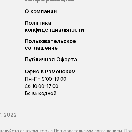
О компании
Denso SH7254x
Политика
Kefico (Melco) MH8206F
конфиденциальности
Пользовательское
Kefico CPEGD2.20.x
соглашение
Kefico CPEGD3.20.1/CPEGP3.20.1
Публичная Оферта
Офис в Раменском
Kefico CPEGP3.20.2/CPGPSH3.24.1
Пн–Пт 9:00–19:00
Сб 10:00–17:00
Kefico CPGDSH2.26.1
Вс выходной
Kefico CPGPSH2.14.1
, 2022
Kefico CPGPSH3.26.1/CPGDSH3.26.2
жалуйста ознакомьтесь с
Пользовательским соглашением
,
Пол