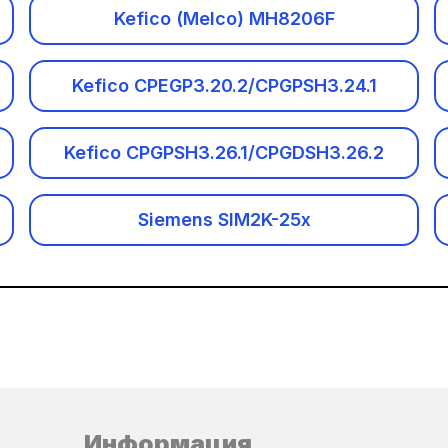
Kefico (Melco) MH8206F
Bosch EDC17CP62
Bosch MD1CS012
Kefico CPEGP3.20.2/CPGPSH3.24.1
Забыли пароль?
Bosch ME(G) 17.9.11(12/13)
Kefico CPGPSH3.26.1/CPGDSH3.26.2
Bosch ME(G) 17.9.21(.1)
Регистрация
Siemens SIM2K-25x
Bosch MED 17.9.8
Delphi DCM3.2
Delphi DCM3.7
Delphi MT38
Информация
Delphi MT86