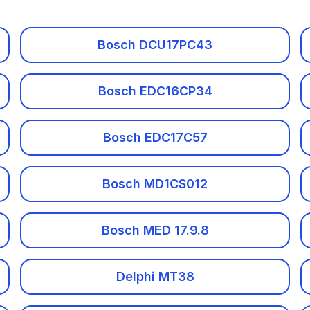
Bosch DCU17PC42
Bosch DCU17PC43
Bosch DCU17PC43
Bosch EDC15C7
Bosch EDC16CP34
Bosch EDC16C39
Bosch EDC17C57
Bosch EDC16CP34
Bosch EDC17C08
Bosch MD1CS012
Bosch EDC17C53
Bosch MED 17.9.8
Bosch EDC17C57
Логин и пароль
Delphi MT38
Bosch EDC17CP14