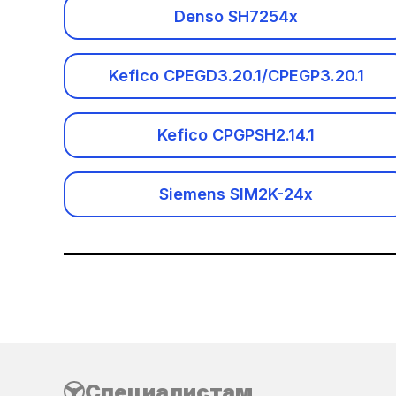
Denso SH7254x
Cadillac
CF-Moto
Kefico CPEGD3.20.1/CPEGP3.20.1
Changan
Kefico CPGPSH2.14.1
Chery
Siemens SIM2K-24x
Chevrolet
Chrysler
Citroen
Dacia
Специалистам
Daewoo