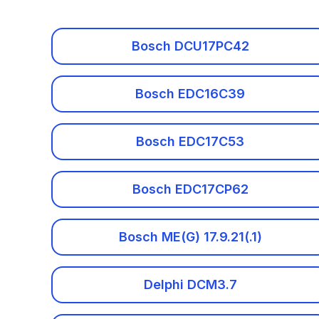
Acura
Alfa Romeo
Bosch DCU17PC42
Audi
Bosch EDC16C39
Baic
Bosch EDC17C53
Benelli
Bentley
Bosch EDC17CP62
BMW
Bosch ME(G) 17.9.21(.1)
BMW Motorrad
Delphi DCM3.7
Brilliance