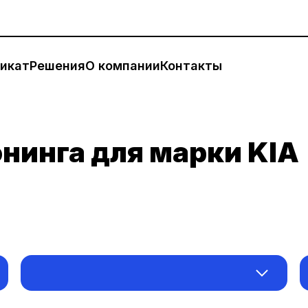
икат
Решения
О компании
Контакты
нинга для марки KIA