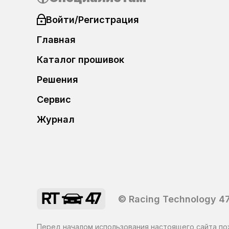
Войти/Регистрация
DAF
Главная
Datsun
Каталог прошивок
Dodge
Решения
Сервис
DongFeng
Журнал
FAW
FIAT
Ford
© Racing Technology 47
Foton
Перед началом использования настоящего сайта по