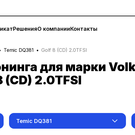
икат
Решения
О компании
Контакты
Temic DQ381
Golf 8 (CD) 2.0TFSI
нинга для марки Vol
 (CD) 2.0TFSI
Temic DQ381