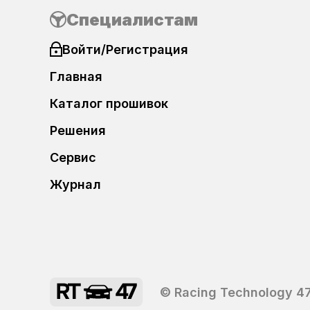
Специалистам
Cadillac
Войти/Регистрация
CF-Moto
Главная
Changan
Каталог прошивок
Chery
Решения
Сервис
Chevrolet
Журнал
Chrysler
Citroen
Dacia
© Racing Technology 47
Daewoo