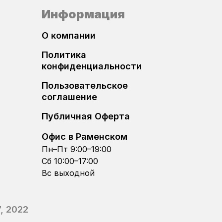
Информация
Bosch EDC17C74
О компании
Bosch EDC17CP14
Политика
Bosch EDC17CP20
конфиденциальности
Пользовательское
Bosch EDC17CP44
соглашение
Публичная Оферта
Bosch EDC17CP54
Офис в Раменском
Bosch EDC17CP74
Пн–Пт 9:00–19:00
Сб 10:00–17:00
Bosch MD1CP004
Вс выходной
Bosch MD1CP014
, 2022
Bosch MD1CS004