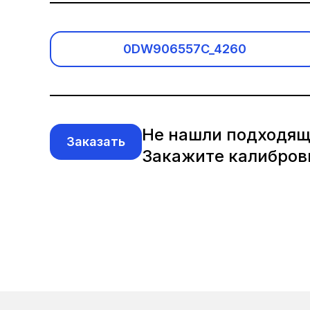
Acura
Alfa Romeo
0DW906557C_4260
Audi
Baic
Не нашли подходя
Заказать
Benelli
Закажите калибров
Bentley
BMW
BMW Motorrad
Brilliance