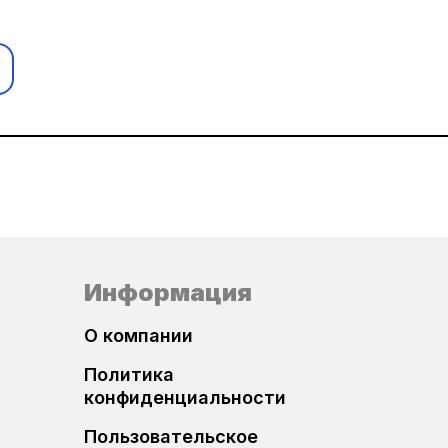
Bosch EDC16C39
Bosch EDC17C53
Логин и пароль
Bosch ME17.8.8
Bosch MG1US008
Delphi DCM 3.7
Забыли пароль?
Delphi DCM 6.2AP
Информация
Delphi DCM 7.1AP
О компании
Регистрация
Delphi MT80
Политика
конфиденциальности
Пользовательское