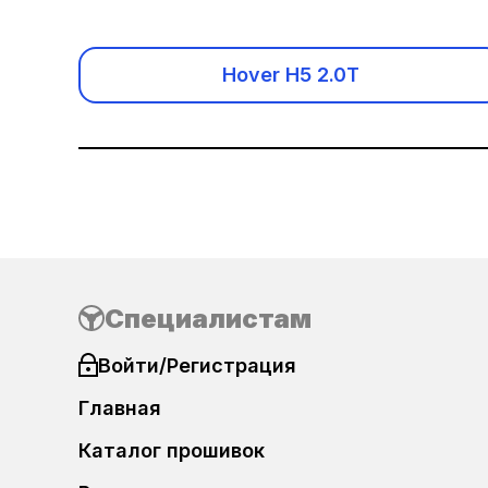
Acura
Alfa Romeo
Hover H5 2.0T
Audi
Baic
Benelli
Bentley
Специалистам
BMW
Войти/Регистрация
BMW Motorrad
Главная
Каталог прошивок
Brilliance