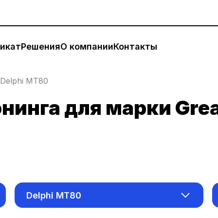
икат
Решения
О компании
Контакты
Delphi MT80
инга для марки Grea
Delphi MT80