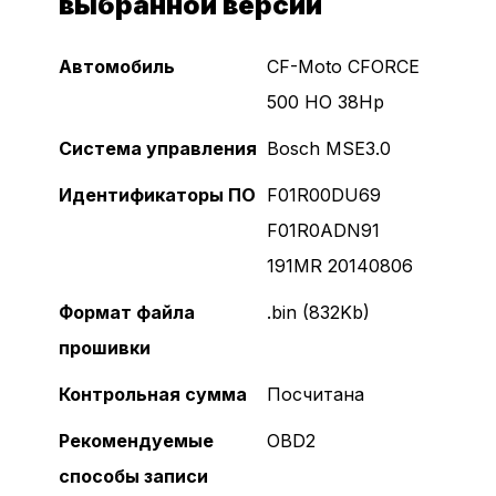
выбранной версии
Автомобиль
CF-Moto CFORCE
500 HO 38Hp
Система управления
Bosch MSE3.0
Идентификаторы ПО
F01R00DU69
F01R0ADN91
191MR 20140806
Формат файла
.bin (832Kb)
Логин и пароль
прошивки
Контрольная сумма
Посчитана
Рекомендуемые
OBD2
Без сертификата
способы записи