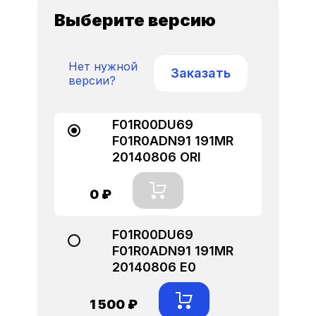
Выберите версию
Нет нужной
Заказать
версии?
F01R00DU69
F01R0ADN91 191MR
20140806 ORI
0 ₽
F01R00DU69
F01R0ADN91 191MR
20140806 E0
1 500 ₽