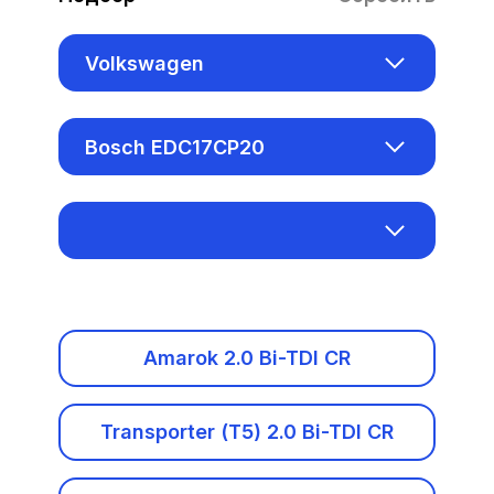
Volkswagen
Acura
Bosch EDC17CP20
Alfa Romeo
Aisin AL1000
Audi
Bosch EDC15VM+
Baic
Bosch EDC16CP34
Benelli
Amarok 2.0 Bi-TDI CR
Bosch EDC16U1
Bentley
Transporter (T5) 2.0 Bi-TDI CR
Bosch EDC16U31
BMW