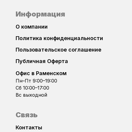
Bosch EDC17CP74
Информация
Dacia
Bosch MD1CP004
О компании
Daewoo
Bosch MD1CP014
Политика конфиденциальности
DAF
Пользовательское соглашение
Bosch MD1CS004
Datsun
Публичная Оферта
Bosch MD1CS014
Офис в Раменском
Dodge
Пн–Пт 9:00–19:00
Bosch ME17.5.26
Сб 10:00–17:00
DongFeng
Вс выходной
Bosch ME7.1.x
FAW
Связь
Bosch ME7.5
FIAT
Контакты
Bosch ME7.5.10