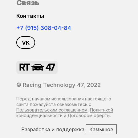
Связь
Ford
Bosch MED17.1
Контакты
Foton
+7 (915) 308-04-84
Bosch MED17.1.6x
GAC
VK
Bosch MED17.5
Geely
Bosch MED17.5.1
GMC
Bosch MED17.5.2
© Racing Technology 47, 2022
Golden Dragon
Bosch MED17.5.20
Перед началом использования настоящего
Great Wall
сайта пожалуйста ознакомьтесь с
Bosch MED17.5.21
Пользовательским соглашением
,
Политикой
конфиденциальности
и
Договором оферты
.
Haval
Bosch MED17.5.25
Разработка и поддержка
Камышов
Higer