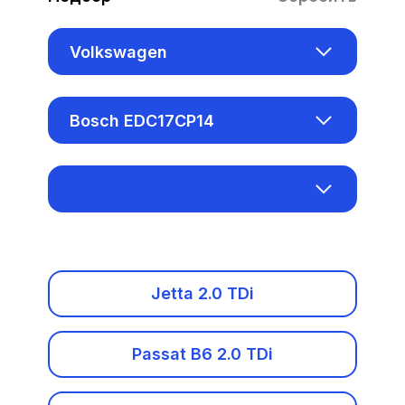
Volkswagen
Acura
Bosch EDC17CP14
Alfa Romeo
Aisin AL1000
Audi
Bosch EDC15VM+
Baic
Bosch EDC16CP34
Benelli
Jetta 2.0 TDi
Bosch EDC16U1
Bentley
Passat B6 2.0 TDi
Bosch EDC16U31
BMW