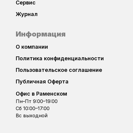
Сервис
Bosch EDC17CP74
Журнал
Dacia
Bosch MD1CP004
Daewoo
Информация
Bosch MD1CP014
DAF
О компании
Bosch MD1CS004
Политика конфиденциальности
Datsun
Bosch MD1CS014
Пользовательское соглашение
Dodge
Публичная Оферта
Bosch ME17.5.26
DongFeng
Офис в Раменском
Bosch ME7.1.x
Пн–Пт 9:00–19:00
FAW
Сб 10:00–17:00
Bosch ME7.5
Вс выходной
FIAT
Bosch ME7.5.10