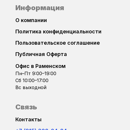
Dacia
Информация
Bosch MEV9.4.6
Daewoo
О компании
Bosch MEVD17.2
Политика конфиденциальности
DAF
Bosch MEVD17.2.3
Пользовательское соглашение
Datsun
Bosch MEVD17.2.4
Публичная Оферта
Dodge
Офис в Раменском
Bosch MEVD17.2.5
Пн–Пт 9:00–19:00
DongFeng
Сб 10:00–17:00
Bosch MEVD17.2.6
Вс выходной
FAW
Bosch MEVD17.2.8
Связь
FIAT
Bosch MEVD17.2.9
Контакты
Ford
Bosch MEVD17.2.G