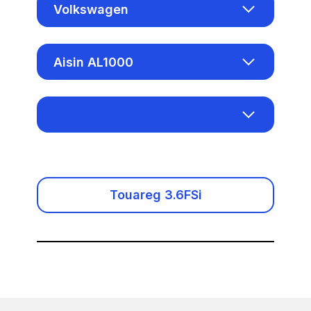
Volkswagen
Acura
Aisin AL1000
Alfa Romeo
Aisin AL1000
Audi
Bosch EDC15VM+
Baic
Bosch EDC16CP34
Benelli
Touareg 3.6FSi
Bosch EDC16U1
Bentley
Bosch EDC16U31
BMW
Bosch EDC16U34
Логин и пароль
BMW Motorrad