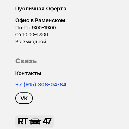
Dacia
Публичная Оферта
Bosch MD1CP004
Daewoo
Офис в Раменском
Bosch MD1CP014
Пн–Пт 9:00–19:00
DAF
Сб 10:00–17:00
Bosch MD1CS004
Вс выходной
Datsun
Bosch MD1CS014
Связь
Dodge
Bosch ME17.5.26
Контакты
DongFeng
Bosch ME7.1.x
+7 (915) 308-04-84
FAW
VK
Bosch ME7.5
FIAT
Bosch ME7.5.10
Ford
Bosch MED17.1