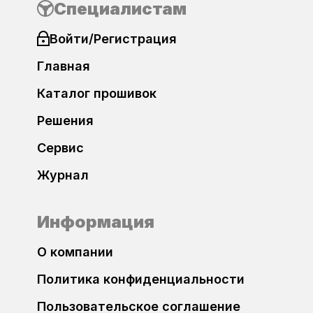
Специалистам
Bosch EDC17C46
Brilliance
Войти/Регистрация
Bosch EDC17C54
Cadillac
Главная
Bosch EDC17C64
Каталог прошивок
CF-Moto
Забыли пароль?
Bosch EDC17C74
Решения
Changan
Сервис
Bosch EDC17CP14
Chery
Журнал
Bosch EDC17CP20
Регистрация
Chevrolet
Информация
Bosch EDC17CP44
Chrysler
О компании
Bosch EDC17CP54
Политика конфиденциальности
Citroen
Bosch EDC17CP74
Пользовательское соглашение